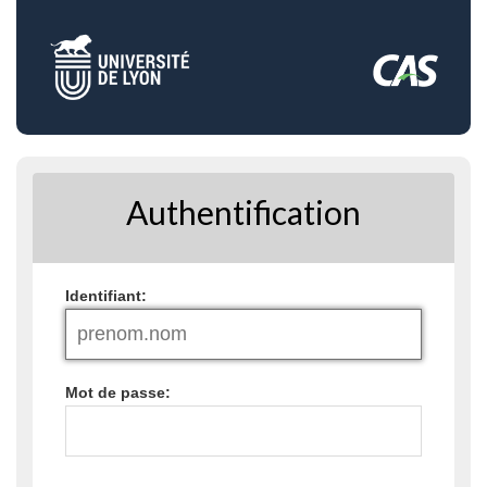
Authentification
I
dentifiant:
M
ot de passe: