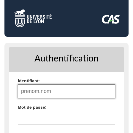
Authentification
I
dentifiant:
M
ot de passe: