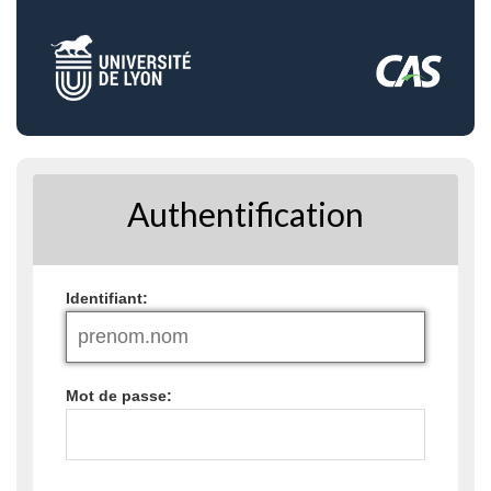
Authentification
I
dentifiant:
M
ot de passe: