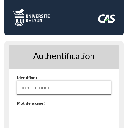
Authentification
I
dentifiant:
M
ot de passe: