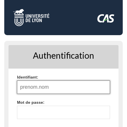
Authentification
I
dentifiant:
M
ot de passe: