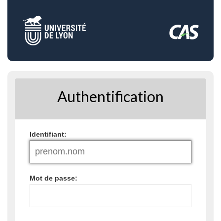
Authentification
I
dentifiant:
M
ot de passe: