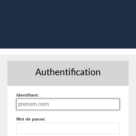
Authentification
I
dentifiant:
M
ot de passe: