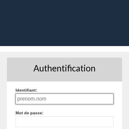
Authentification
I
dentifiant:
M
ot de passe: